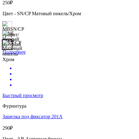
250
₽
Цвет - SN/CP Матовый никель/Хром
Подробнее
Быстрый просмотр
Фурнитура
Защелка под фиксатор 201А
290
₽
Цвет - AB Античная бронза