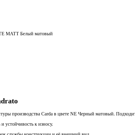
ITE MATT Белый матовый
drato
уры производства Carda в цвете NE Черный матовый. Подходит 
и устойчивость к износу.
срок службы конструкции и её внешний вид.