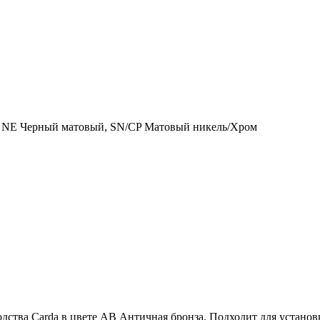
 NE Черный матовый, SN/CP Матовый никель/Хром
ства Carda в цвете AB Античная бронза. Подходит для установк