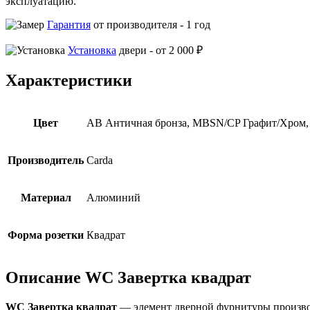
эксплуатацию.
Гарантия
от производителя -
1 год
Установка
двери -
от 2 000 ₽
Характеристики
Цвет
AB Античная бронза, MBSN/CP Графит/Хром,
Производитель
Carda
Материал
Алюминий
Форма розетки
Квадрат
Описание WC Завертка квадрат
WC Завертка квадрат
— элемент дверной фурнитуры производ