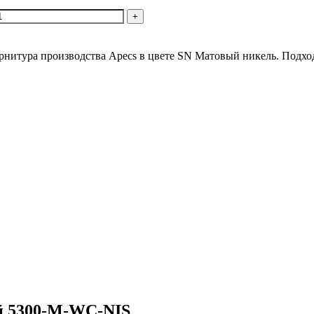
нитура производства Apecs в цвете SN Матовый никель. Подход
й 5300-M-WC-NIS