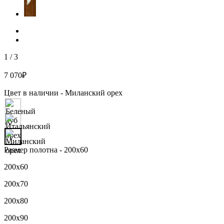
1
/
3
7 070
₽
Цвет в наличии -
Миланский орех
Размер полотна -
200х60
200х60
200х70
200х80
200х90